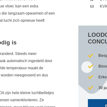
w vloer, kan een extra
KVK
es die langzaam opwarmen of een
at lucht zich opnieuw heeft
LOODG
CONC
dig is
eranderd. Steeds meer
Besp
ak automatisch ingesteld door
Binn
telde temperatuur maakt de
el worden meegevoerd en dus
Erke
30 j
 zijn hele kleine luchtbelletjes
kunnen samenklonteren. Ze