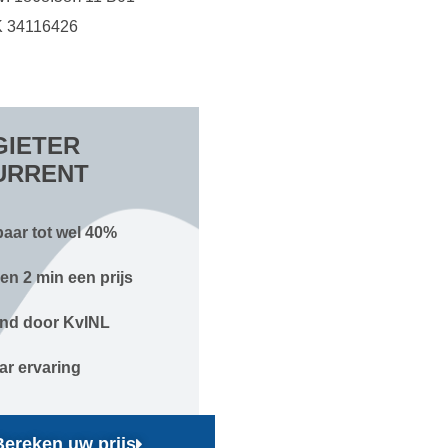
 34116426
IETER
URRENT
aar tot wel 40%
en 2 min een prijs
nd door KvINL
aar ervaring
Bereken uw prijs