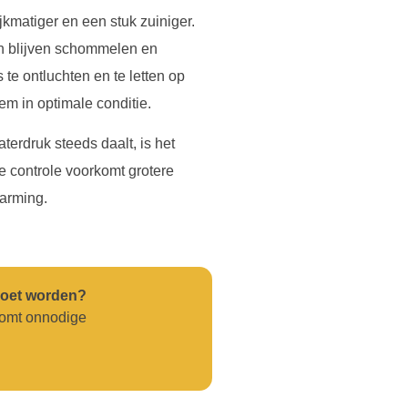
jkmatiger en een stuk zuiniger.
zen blijven schommelen en
 te ontluchten en te letten op
em in optimale conditie.
terdruk steeds daalt, is het
e controle voorkomt grotere
arming.
moet worden?
rkomt onnodige