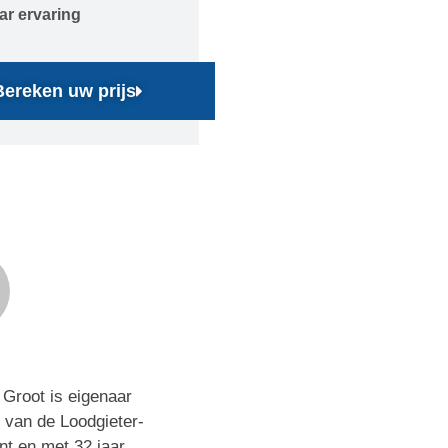
aar ervaring
Bereken uw prijs
Groot is eigenaar
 van de Loodgieter-
nt en met 32 jaar