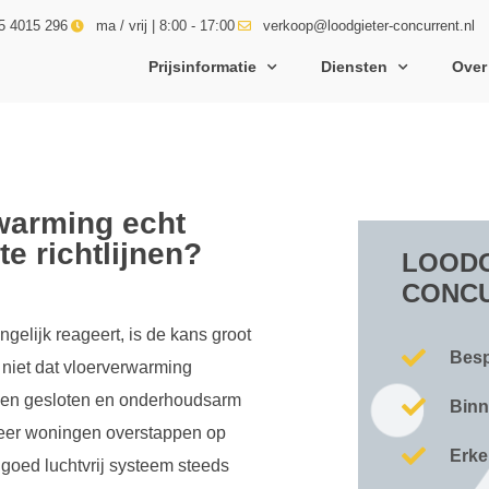
5 4015 296
ma / vrij | 8:00 - 17:00
verkoop@loodgieter-concurrent.nl
Prijsinformatie
Diensten
Over
warming echt
e richtlijnen?
LOODG
CONC
elijk reageert, is de kans groot
Besp
 niet dat vloerverwarming
 een gesloten en onderhoudsarm
Binn
meer woningen overstappen op
Erke
goed luchtvrij systeem steeds