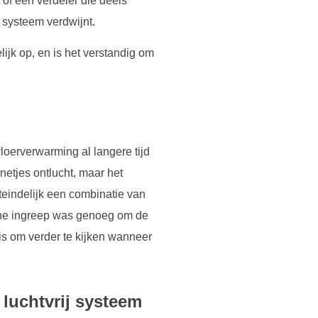
 of een verdeler die deels
t systeem verdwijnt.
elijk op, en is het verstandig om
oerverwarming al langere tijd
etjes ontlucht, maar het
teindelijk een combinatie van
eine ingreep was genoeg om de
 is om verder te kijken wanneer
 luchtvrij systeem