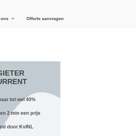
 ons
Offerte aanvragen
IETER
URRENT
aar tot wel 40%
en 2 min een prijs
nd door KvINL