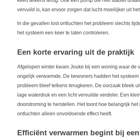
keert telkens terug. Ook een pomp die niet stabiel draait
vervuild is, kan ervoor zorgen dat lucht moeilijker uit he
In die gevallen lost ontluchten het probleem slechts tijd
het systeem een keer te laten controleren.
Een korte ervaring uit de praktijk
Afgelopen winter kwam Jouke bij een woning waar de vl
ongelijk verwarmde. De bewoners hadden het systeem n
probleem bleef telkens terugkeren. De oorzaak bleek ui
lage waterdruk en een licht vervuilde verdeler. Een kl
doorstroming te herstellen. Het toont hoe belangrijk het
ontluchten alleen onvoldoende effect heeft.
Efficiënt verwarmen begint bij een