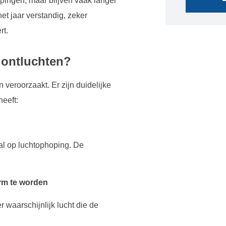
ingen, maar blijven vaak langer
t jaar verstandig, zeker
rt.
e ontluchten?
 veroorzaakt. Er zijn duidelijke
eeft:
al op luchtophoping. De
arm te worden
 waarschijnlijk lucht die de