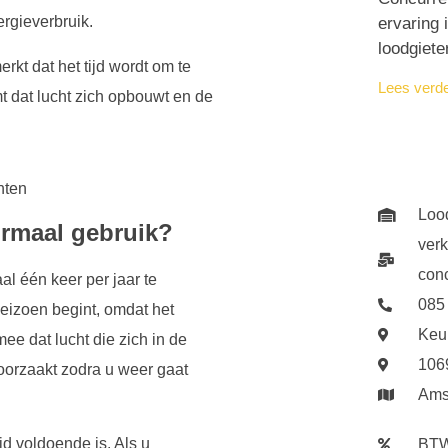
rgieverbruik.
ervaring 
loodgiete
rkt dat het tijd wordt om te
Lees verd
mt dat lucht zich opbouwt en de
Loo
ormaal gebruik?
ver
conc
l één keer per jaar te
085
seizoen begint, omdat het
Keu
ee dat lucht die zich in de
106
orzaakt zodra u weer gaat
Ams
ijd voldoende is. Als u
BTW