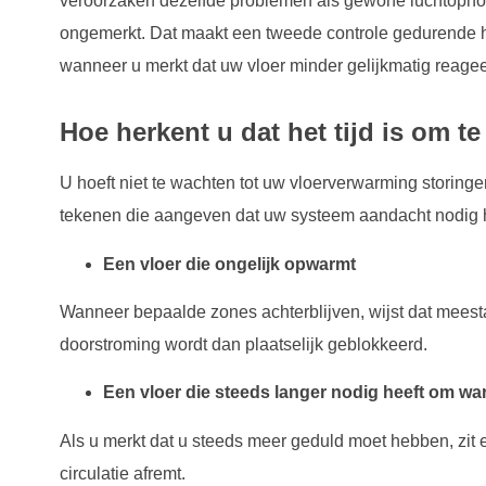
veroorzaken dezelfde problemen als gewone luchtophop
ongemerkt. Dat maakt een tweede controle gedurende he
wanneer u merkt dat uw vloer minder gelijkmatig reagee
Hoe herkent u dat het tijd is om t
U hoeft niet te wachten tot uw vloerverwarming storingen
tekenen die aangeven dat uw systeem aandacht nodig h
Een vloer die ongelijk opwarmt
Wanneer bepaalde zones achterblijven, wijst dat meest
doorstroming wordt dan plaatselijk geblokkeerd.
Een vloer die steeds langer nodig heeft om w
Als u merkt dat u steeds meer geduld moet hebben, zit er
circulatie afremt.