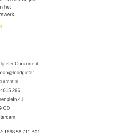
in het
rswerk.
er
dgieter Concurrent
koop@loodgieter-
urrent.nl
 4015 296
renplein 41
9 CD
terdam
: 1868.58.711 B01