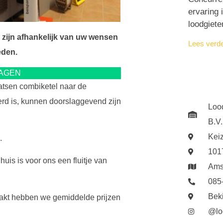
ervaring 
loodgiete
 zijn afhankelijk van uw wensen
Lees verd
eden.
RAGEN
aatsen combiketel naar de
erd is, kunnen doorslaggevend zijn
Loo
B.V.
Kei
.
101
uis is voor ons een fluitje van
Ams
085
Bek
akt hebben we gemiddelde prijzen
@lo