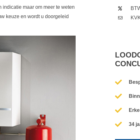
en indicatie maar om meer te weten
BTW
n uw keuze en wordt u doorgeleid
KVK
LOODG
CONC
Besp
Binn
Erke
34 j