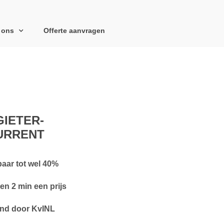
 ons
Offerte aanvragen
IETER-
URRENT
aar tot wel 40%
en 2 min een prijs
nd door KvINL