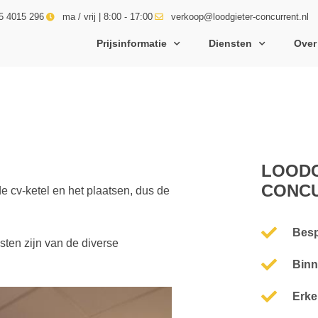
5 4015 296
ma / vrij | 8:00 - 17:00
verkoop@loodgieter-concurrent.nl
Prijsinformatie
Diensten
Over
LOODG
CONC
e cv-ketel en het plaatsen, dus de
Besp
ten zijn van de diverse
Binn
Erke