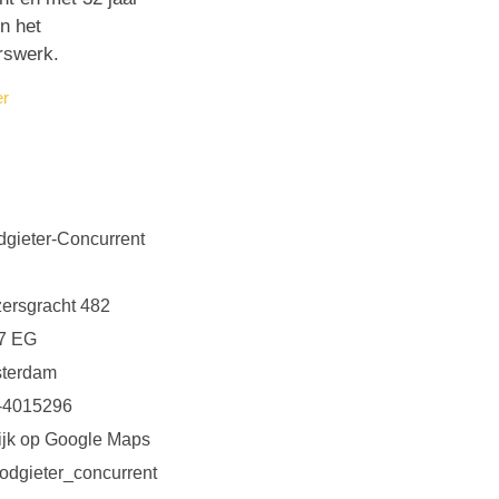
in het
rswerk.
er
dgieter-Concurrent
zersgracht 482
7 EG
terdam
-4015296
ijk op Google Maps
odgieter_concurrent