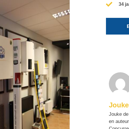
34 j
Jouke
Jouke de 
en auteur
Concurre