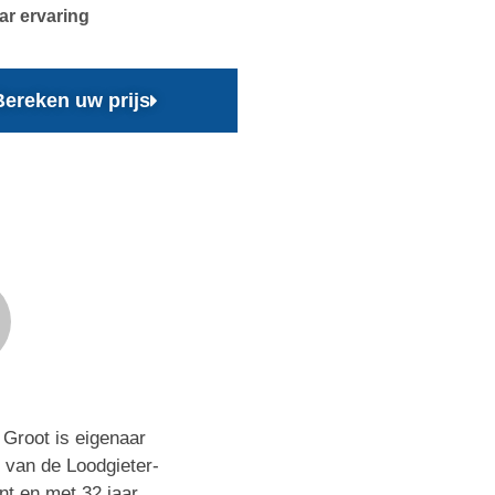
aar ervaring
Bereken uw prijs
Groot is eigenaar
 van de Loodgieter-
nt en met 32 jaar