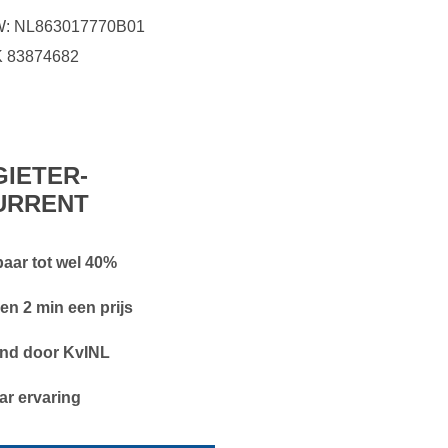
: NL863017770B01
 83874682
IETER-
URRENT
aar tot wel 40%
en 2 min een prijs
nd door KvINL
aar ervaring