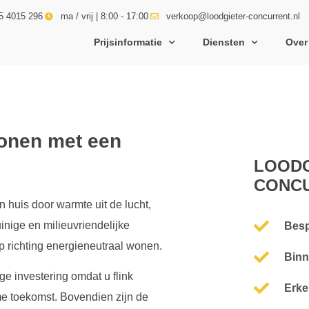
5 4015 296
ma / vrij | 8:00 - 17:00
verkoop@loodgieter-concurrent.nl
Prijsinformatie
Diensten
Over
onen met een
LOODG
CONC
huis door warmte uit de lucht,
inige en milieuvriendelijke
Besp
 richting energieneutraal wonen.
Binn
 investering omdat u flink
Erke
e toekomst. Bovendien zijn de