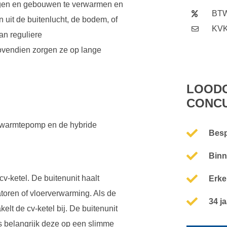
ngen en gebouwen te verwarmen en
BTW
 uit de buitenlucht, de bodem, of
KVK
an reguliere
ovendien zorgen ze op lange
LOODG
CONC
c warmtepomp en de hybride
Besp
Binn
-ketel. De buitenunit haalt
Erke
atoren of vloerverwarming. Als de
34 j
t de cv-ketel bij. De buitenunit
is belangrijk deze op een slimme