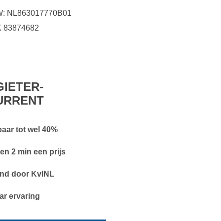
: NL863017770B01
 83874682
IETER-
URRENT
aar tot wel 40%
en 2 min een prijs
nd door KvINL
aar ervaring