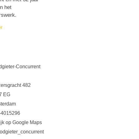
in het
rswerk.
er
dgieter-Concurrent
zersgracht 482
7 EG
terdam
-4015296
ijk op Google Maps
odgieter_concurrent