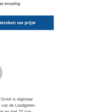
aar ervaring
Bereken uw prijs
Groot is eigenaar
 van de Loodgieter-
nt en met 32 jaar