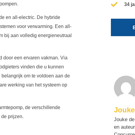
tepompen.
34 j
e en all-electric. De hybride
ystemen voor verwarming. Een all-
m bij aan volledig energieneutraal
rd door een ervaren vakman. Via
odgieters vinden die u kunnen
en belangrijk om te voldoen aan de
are werking van het systeem op
armtepomp, de verschillende
Jouke
de prijzen.
Jouke de 
en auteur
Concurre