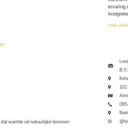
ervaring 
loodgiete
Lees verd
t?
Loo
B.V.
Kei
101
Ams
085
Bek
@lo
at warmte uit natuurlijke bronnen