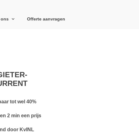
 ons
Offerte aanvragen
IETER-
URRENT
aar tot wel 40%
en 2 min een prijs
nd door KvINL